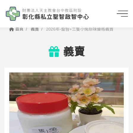
首頁
義賣
2026年-聖智+三隻小兔原味優格義賣
義賣