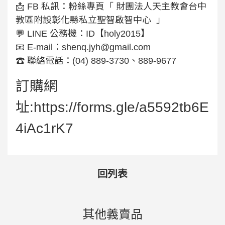
📩 FB 私訊：粉絲專頁「 財團法人天主教會台中
教區附設彰化縣私立聖智啟智中心 」
💬 LINE 公務機：ID【holy2015】
📧 E-mail：
shenq.jyh@gmail.com
☎️ 聯絡電話：(04) 889-3730、889-9677
訂購網
址:https://forms.gle/a5592tb6E
4iAc1rK7
回列表
其他義賣品