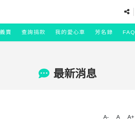
義賣
查詢捐款
我的愛心車
芳名錄
FA
最新消息
A-
A
A+