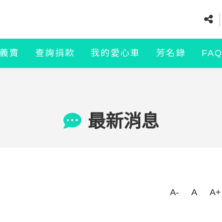
義賣
查詢捐款
我的愛心車
芳名錄
FA
最新消息
A-
A
A+