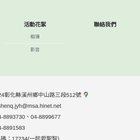
活動花絮
聯絡我們
相簿
影音
24彰化縣溪州鄉中山路三段512號
shenq.jyh@msa.hinet.net
4-8893730、04-8899677
4-8891583
碼：17234(一起愛聖智)